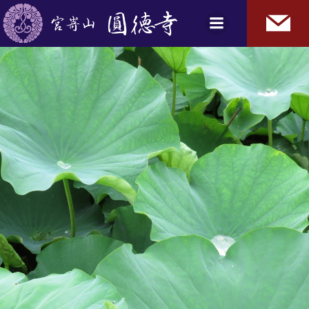
コ
ン
テ
ン
ツ
へ
ス
キ
ッ
プ